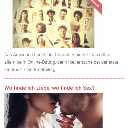
lesenswert
Das Aussehen findet, der Charakter bindet. Das gilt vor
allem beim Online-Dating, denn hier entscheidet der erste
Eindruck: Dein Profilbild
»
Wo finde ich Liebe, wo finde ich Sex?