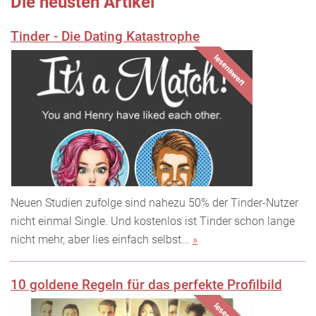
Die neusten Artikel
Tinder - Die Dating Katastrophe
lesenswert
Neuen Studien zufolge sind nahezu 50% der Tinder-Nutzer
nicht einmal Single. Und kostenlos ist Tinder schon lange
nicht mehr, aber lies einfach selbst...
»
10 goldene Regeln für das perfekte Profilbild