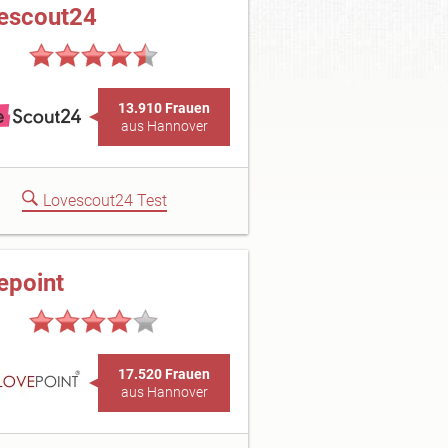
escout24
13.910 Frauen
aus Hannover
Lovescout24 Test
epoint
17.520 Frauen
aus Hannover