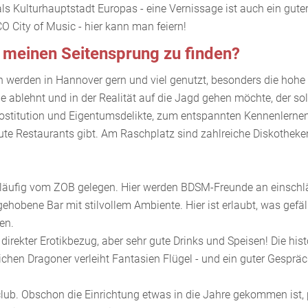
als Kulturhauptstadt Europas - eine Vernissage ist auch ein gut
O City of Music - hier kann man feiern!
 meinen Seitensprung zu finden?
n werden in Hannover gern und viel genutzt, besonders die hohe 
he ablehnt und in der Realität auf die Jagd gehen möchte, der soll
Prostitution und Eigentumsdelikte, zum entspannten Kennenlernen
te Restaurants gibt. Am Raschplatz sind zahlreiche Diskotheken a
fußläufig vom ZOB gelegen. Hier werden BDSM-Freunde an einsc
ehobene Bar mit stilvollem Ambiente. Hier ist erlaubt, was gefä
en.
direkter Erotikbezug, aber sehr gute Drinks und Speisen! Die his
ichen Dragoner verleiht Fantasien Flügel - und ein guter Gespräc
lub. Obschon die Einrichtung etwas in die Jahre gekommen ist, p