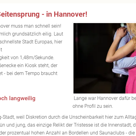
eitensprung - in Hannover!
nover muss man schnell sein!
ich grundsätzlich eilig. Laut
tschnellste Stadt Europas, hier
t
gkeit von 1,48m/Sekunde.
enecke ein Kiosk steht, der
t - bei dem Tempo braucht
ch langweilig
Lange war Hannover dafür be
ohne Profil zu sein.
-Stadt, weil Diskretion durch die Unscheinbarkeit hier zum Allta
 und jung, das einzige Relikt der Tristesse ist die Innenstadt, d
er prozentual hohen Anzahl an Bordellen und Saunaclubs - die