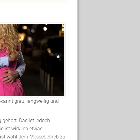
kannt grau, langweilig und
g gehört. Das ist jedoch
ie ist wirklich etwas
 ist wohl dem Messebetrieb zu