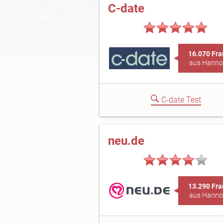
C-date
16.070 Fr
aus Hanno
C-date Test
neu.de
13.290 Fr
aus Hanno