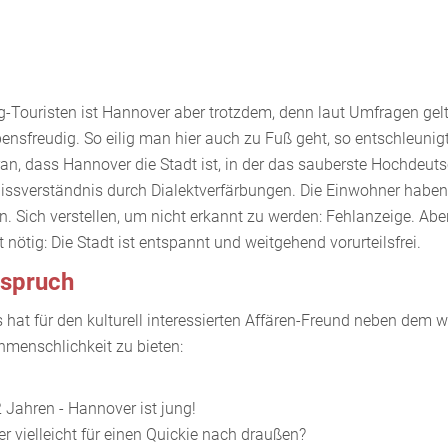
g-Touristen ist Hannover aber trotzdem, denn laut Umfragen gel
ensfreudig. So eilig man hier auch zu Fuß geht, so entschleunig
aran, dass Hannover die Stadt ist, in der das sauberste Hochdeut
Missverständnis durch Dialektverfärbungen. Die Einwohner haben
. Sich verstellen, um nicht erkannt zu werden: Fehlanzeige. Aber
ötig: Die Stadt ist entspannt und weitgehend vorurteilsfrei.
nspruch
 hat für den kulturell interessierten Affären-Freund neben dem
nmenschlichkeit zu bieten:
 Jahren - Hannover ist jung!
 vielleicht für einen Quickie nach draußen?