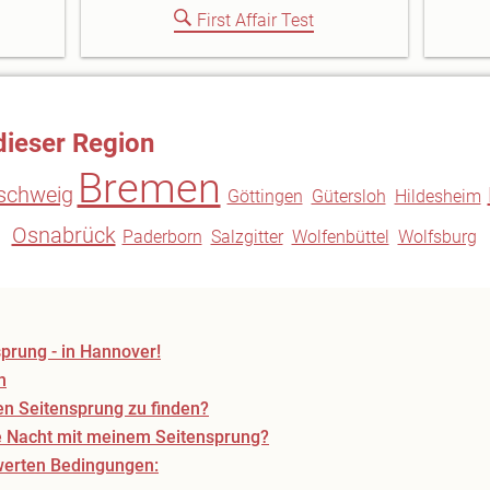
First Affair Test
dieser Region
Bremen
schweig
Göttingen
Gütersloh
Hildesheim
Osnabrück
Paderborn
Salzgitter
Wolfenbüttel
Wolfsburg
prung - in Hannover!
h
en Seitensprung zu finden?
ße Nacht mit meinem Seitensprung?
werten Bedingungen: