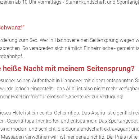
szeiten ab 10 Uhr vormittags - Stammkundschaft und Spontang
 Schwanz!"
fforderung zum Sex. Wer in Hannover einen Seitensprung wagen wil
usbrechen. So verabreden sich nämlich Einheimische - gemeint is
ptbahnhof.
e heiße Nacht mit meinem Seitensprung?
esucher seinen Aufenthalt in Hannover mit einem entspannten Se
urde jedoch eingestellt - das Alibi ist also nicht mehr verfügb
mehr Hotelzimmer für erotische Abenteuer zur Verfügung!
eses Hotel ist ein echter Geheimtipp. Das Aspria ist eigentlich ei
en, Geschäftspartner treffen und entspannen. Das Sportangebot is
sind modern und schlicht, die Saunalandschaft extravagant und
Massagen verwöhnen will, ist hier genau richtig. Der Preis ist j