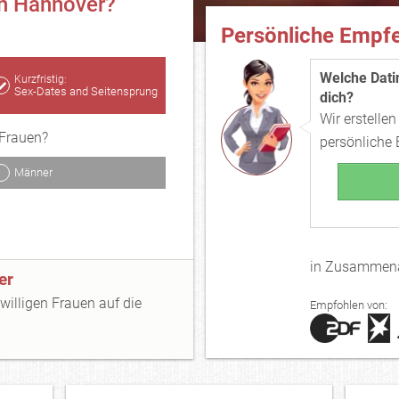
in Hannover?
Persönliche Empfe
Welche Datin
Kurzfristig:
Sex-Dates and Seitensprung
dich?
Wir erstellen
Frauen?
persönliche
Männer
in Zusammena
er
gwilligen Frauen auf die
Empfohlen von: