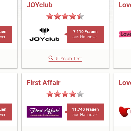
JOYclub
Lov
auen
7.110 Frauen
ver
aus Hannover
JOYclub Test
First Affair
Lov
auen
11.740 Frauen
ver
aus Hannover