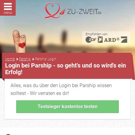
MENÜ
Empfohlen von:
...
Home
Parship
Parship Login
Login bei Parship - so geht's und so wird's ein
Erfolg!
Alles, was du über den Login bei Parship wissen
solltest - Wir verraten es dir!
Testsieger kostenlos testen