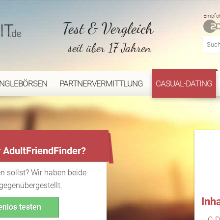
Empfoh
Test & Vergleich
seit über 17 Jahren
INGLEBÖRSEN
PARTNERVERMITTLUNG
CASUAL-DATING
...
r AdultFriendFinder?
n sollst? Wir haben beide
 gegenübergestellt.
Inh
enlos testen
C-D