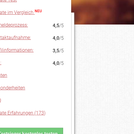
NEU
ate im Vergleich
eldeprozess:
4,5
/5
taktaufnahme:
4,0
/5
filinformationen:
3,5
/5
:
4,0
/5
ten
onderheiten
Q
ate Erfahrungen (173)
Testsieger kostenlos testen