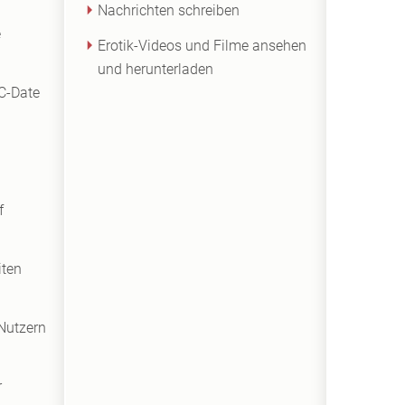
Nachrichten schreiben
e
Erotik-Videos und Filme ansehen
und herunterladen
 C-Date
f
iten
Nutzern
r