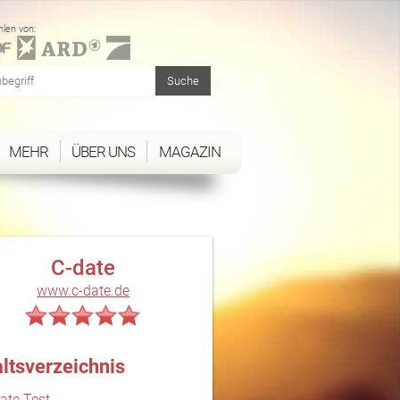
len von:
MEHR
ÜBER UNS
MAGAZIN
C-date
www.c-date.de
altsverzeichnis
ate Test