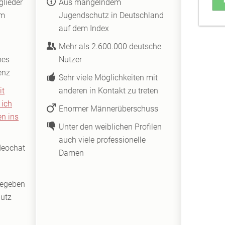
glieder
Aus mangelndem
em
Jugendschutz in Deutschland
auf dem Index
Mehr als 2.600.000 deutsche
hes
Nutzer
enz
Sehr viele Möglichkeiten mit
it
anderen in Kontakt zu treten
 ich
Enormer Männerüberschuss
n ins
Unter den weiblichen Profilen
auch viele professionelle
deochat
Damen
gegeben
utz