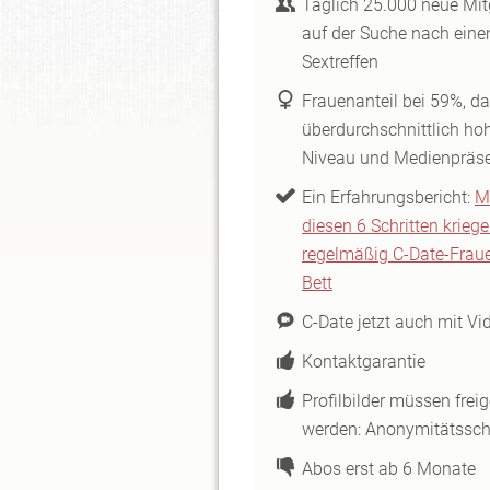
Täglich 25.000 neue Mit
auf der Suche nach ein
Sextreffen
Frauenanteil bei 59%, da
überdurchschnittlich ho
Niveau und Medienpräs
Ein Erfahrungsbericht:
M
diesen 6 Schritten kriege
regelmäßig C-Date-Fraue
Bett
C-Date jetzt auch mit Vi
Kontaktgarantie
Profilbilder müssen frei
werden: Anonymitätssch
Abos erst ab 6 Monate