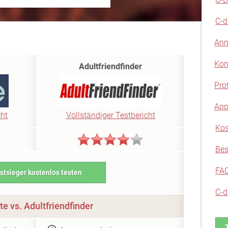
C-d
Anm
Kon
Adultfriendfinder
Pro
App
cht
Vollständiger Testbericht
Kos
Bes
FA
stsieger kostenlos testen
C-d
te vs. Adultfriendfinder