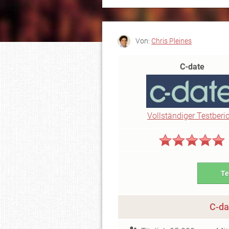
Von:
Chris Pleines
C-date
Vollständiger Testberi
Te
C-da