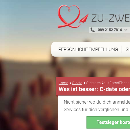
089 2152 7816
PERSÖNLICHE EMPFEHLUNG
S
Home
C-date
C-date vs AdultFriendFinder
Was ist besser: C-date ode
Nicht sicher wo du dich anmelde
Services für dich verglichen und
Testsieger kost