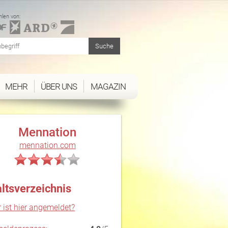
len von:
MEHR
ÜBER UNS
MAGAZIN
Mennation
mennation.com
altsverzeichnis
 ist hier angemeldet?