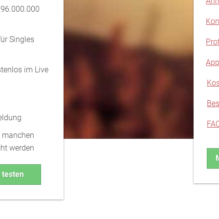
Anm
 96.000.000
Kon
für Singles
Pro
App
tenlos im Live
Kos
Bes
eldung
FA
t manchen
ht werden
 testen