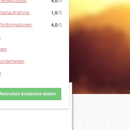
eldeprozess:
4,0
/5
taktaufnahme:
1,0
/5
filinformationen:
4,0
/5
:
ten
onderheiten
Q
Mennation kostenlos testen