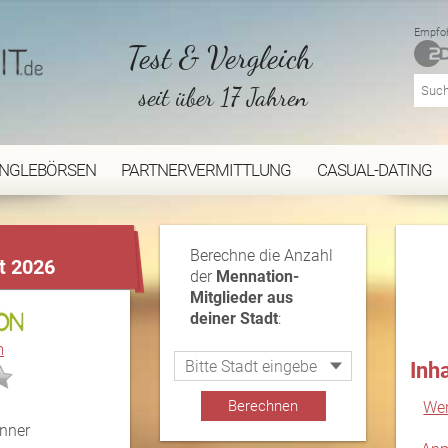
Empfoh
Test & Vergleich
seit über 17 Jahren
INGLEBÖRSEN
PARTNERVERMITTLUNG
CASUAL-DATING
...
Berechne die Anzahl
t 2026
der
Mennation-
Mitglieder aus
deiner Stadt
:
m
Inh
Wer
nner