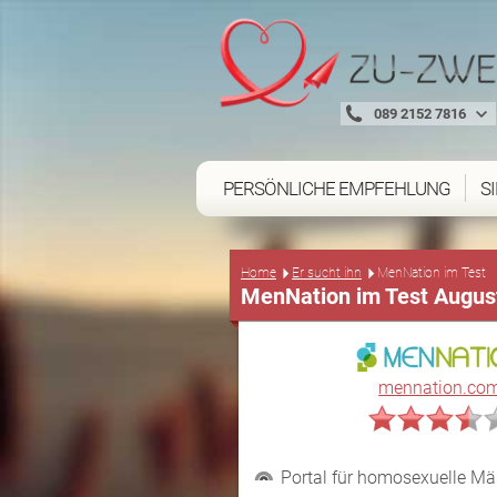
089 2152 7816
PERSÖNLICHE EMPFEHLUNG
S
Home
Er sucht ihn
MenNation im Test
MenNation im Test Augus
mennation.co
Portal für homosexuelle Mä