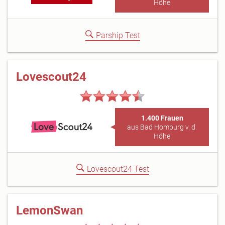
Höhe
Parship Test
Lovescout24
1.400 Frauen
aus Bad Homburg v. d.
Höhe
Lovescout24 Test
LemonSwan