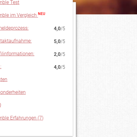
ble Test
NEU
ble im Vergleich
eldeprozess:
4,0
/5
taktaufnahme:
5,0
/5
filinformationen:
2,0
/5
:
4,0
/5
ten
onderheiten
Q
ble Erfahrungen (7)