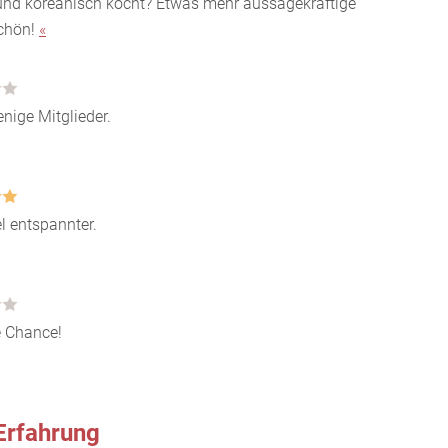
t und koreanisch kocht? Etwas mehr aussagekräftige
chön!
«
enige Mitglieder.
el entspannter.
 Chance!
Erfahrung