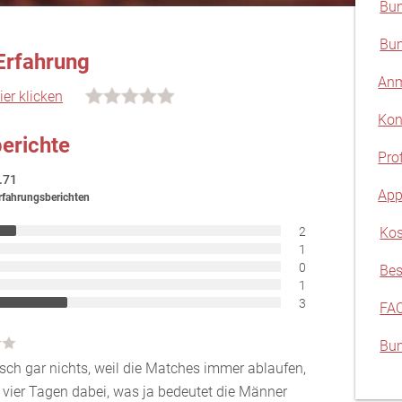
Bum
Bum
Erfahrung
Anm
ier klicken
Kon
erichte
Pro
.71
App
rfahrungsberichten
2
Kos
1
0
Bes
1
3
FA
Bum
tisch gar nichts, weil die Matches immer ablaufen,
it vier Tagen dabei, was ja bedeutet die Männer