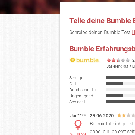
Teile deine Bumble 
Schreibe deinen Bumble Test
H
Bumble Erfahrungsb
2
Basierend auf
7 E
Sehr gut
Gut
Durchschnittlich
Ungenügend
Schlecht
Jac****
29.06.2020
Bei mir tut sich prak
dabei bin ich erst se
36 Jahre