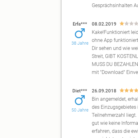
Gesprächsinhalten A
Erfa***
08.02.2019
Kake!Funktioniert le
ohne App funktioniert
38 Jahre
Dir se
hen und wie we
Streit, GIBT KOSTE
MUSS DU BEZAHLEN!Un
mit "Download" Einve
Diet***
26.09.2018
Bin angemeldet, erha
des Einzugsgebietes i
50 Jahre
Teilnehme
rzahl liegt
gut wie keine Inform
erfahren, dass die ew