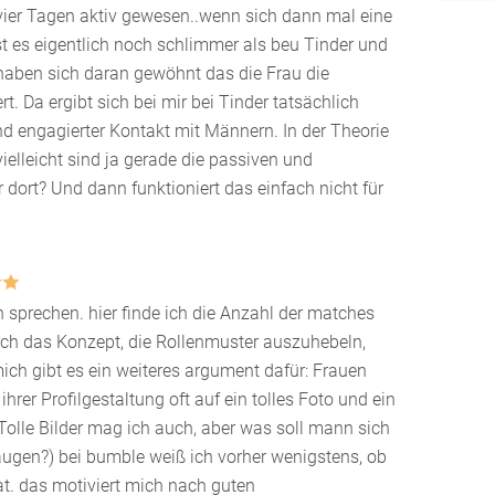
 vier Tagen aktiv gewesen..wenn sich dann mal eine
st es eigentlich noch schlimmer als beu Tinder und
aben sich daran gewöhnt das die Frau die
t. Da ergibt sich bei mir bei Tinder tatsächlich
nd engagierter Kontakt mit Männern. In der Theorie
vielleicht sind ja gerade die passiven und
dort? Und dann funktioniert das einfach nicht für
in sprechen. hier finde ich die Anzahl der matches
uch das Konzept, die Rollenmuster auszuhebeln,
mich gibt es ein weiteres argument dafür: Frauen
hrer Profilgestaltung oft auf ein tolles Foto und ein
Tolle Bilder mag ich auch, aber was soll mann sich
augen?) bei bumble weiß ich vorher wenigstens, ob
at. das motiviert mich nach guten