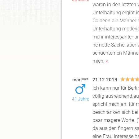
waren in
den letzten
Unterhaltung ergibt i
Co.denn die Männer h
Unterhaltung moderier
mehr interessanter u
ne nette Sache, aber 
schüchternen Männer 
mich.
«
mart***
21.12.2019
Ich kann nur für Berl
völlig ausreichend.a
41 Jahre
spricht mi
ch an. für 
beschränken sich bei i
paar magere Worte. (
da aus den fingern s
eine Frau Interesse h