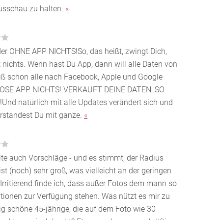
usschau zu halten.
«
ider OHNE APP NICHTS!So, das heißt, zwingt Dich,
 nichts. Wenn hast Du App, dann will alle Daten von
iß schon alle nach Facebook, Apple und Google
NLOSE APP NICHTS! VERKAUFT DEINE DATEN, SO
d natürlich mit alle Updates verändert sich und
rstandest Du mit ganze.
«
lte auch Vorschläge - und es stimmt, der Radius
st (noch) sehr groß, was vielleicht an der geringen
. Irritierend finde ich, dass außer Fotos dem mann so
ationen zur Verfügung stehen. Was nützt es mir zu
ig schöne 45-jährige, die auf dem Foto wie 30