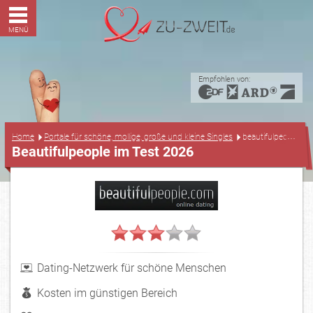
MENÜ
Empfohlen von:
...
Home
Portale für schöne, mollige, große und kleine Singles
beautifulpeople Tes
Beautifulpeople im Test 2026
Dating-Netzwerk für schöne Menschen
Kosten im günstigen Bereich