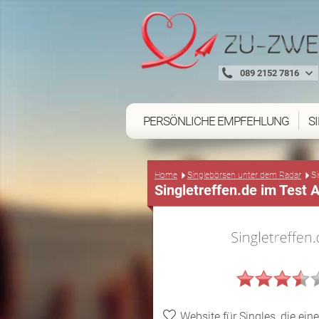
089 2152 7816
PERSÖNLICHE EMPFEHLUNG
S
Home
Singlebörsen unter dem Radar
Si
Singletreffen.de im Test 
Website für Singles, die ein