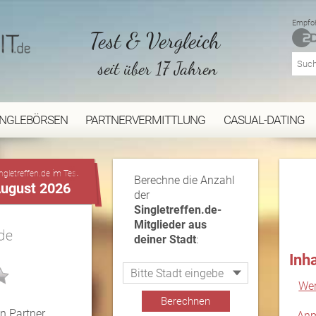
Empfoh
Test & Vergleich
seit über 17 Jahren
INGLEBÖRSEN
PARTNERVERMITTLUNG
CASUAL-DATING
...
ngletreffen.de im Test
Berechne die Anzahl
August 2026
der
Singletreffen.de-
Mitglieder aus
deiner Stadt
:
Inh
Wer
en Partner
Anm