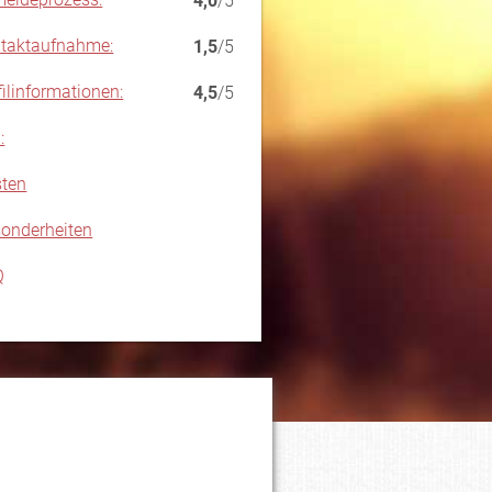
4,0
/5
taktaufnahme:
1,5
/5
filinformationen:
4,5
/5
:
ten
onderheiten
Q