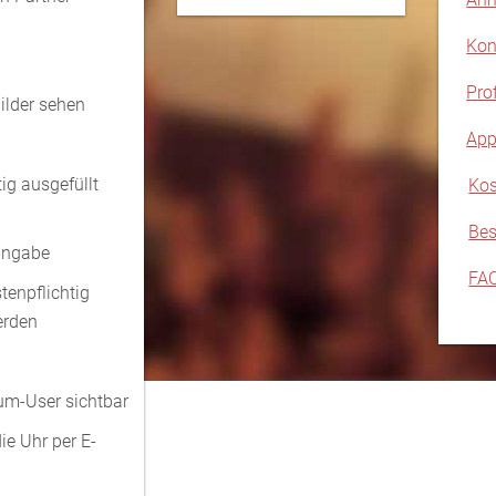
Kon
Pro
ilder sehen
App
ig ausgefüllt
Kos
Bes
sangabe
FA
tenpflichtig
erden
um-User sichtbar
ie Uhr per E-