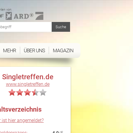
len von:
MEHR
ÜBER UNS
MAGAZIN
Singletreffen.de
www.singletreffen.de
altsverzeichnis
 ist hier angemeldet?
eldeprozess: