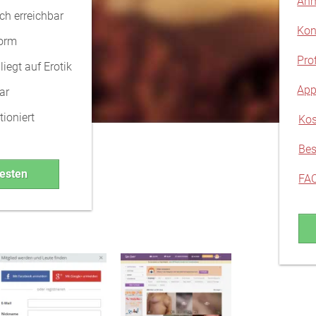
Anm
ch erreichbar
Kon
form
Pro
iegt auf Erotik
App
ar
ioniert
Kos
Bes
testen
FA