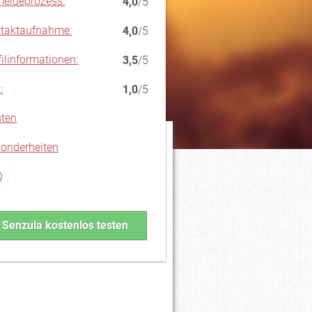
eldeprozess:
4,0
/5
taktaufnahme:
4,0
/5
filinformationen:
3,5
/5
:
1,0
/5
ten
onderheiten
Q
Senzula kostenlos testen