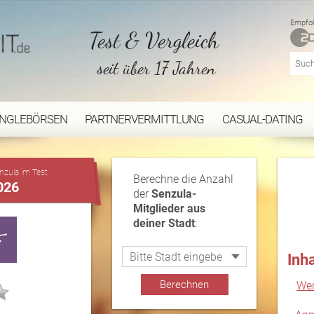
Empfoh
Test & Vergleich
seit über 17 Jahren
INGLEBÖRSEN
PARTNERVERMITTLUNG
CASUAL-DATING
...
nzula im Test
Berechne die Anzahl
026
der
Senzula-
Mitglieder aus
deiner Stadt
:
Inh
Wer