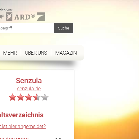
len von:
MEHR
ÜBER UNS
MAGAZIN
Senzula
senzula.de
altsverzeichnis
 ist hier angemeldet?