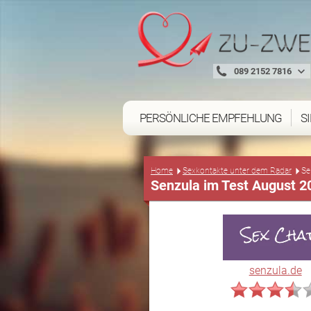
089 2152 7816
PERSÖNLICHE EMPFEHLUNG
S
Home
Sexkontakte unter dem Radar
Se
Senzula im Test August 2
senzula.de