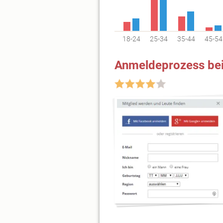
18-24
25-34
35-44
45-54
Anmeldeprozess bei