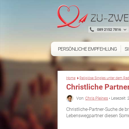
089 2152 7816
PERSÖNLICHE EMPFEHLUNG
S
Home
Religiöse Singles unter dem Rad
Christliche Partne
Von:
Chris Pleines
• Lesezeit: 
Christliche-Partner-Suche.de b
Lebenswegpartner diesen Somm