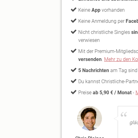
Keine
App
vorhanden
Keine Anmeldung per
Face
Nicht christliche Singles
si
verwiesen
Mit der Premium-Mitglieds
versenden
.
Mehr zu den Kos
5 Nachrichten
am Tag sin
Du kannst Christliche-Part
Preise
ab 5,90 € / Monat
-
M
glä