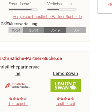
Freundschaft:
Verlieben sich:
ka
Vergleiche Christliche-Partner-Suche.de
he.de
Altersverteilung:
18-24
25-34
35-49
50+
s Christliche-Partner-Suche.de
hristlichepartnersuc
he
LemonSwan
Testbericht
Testbericht