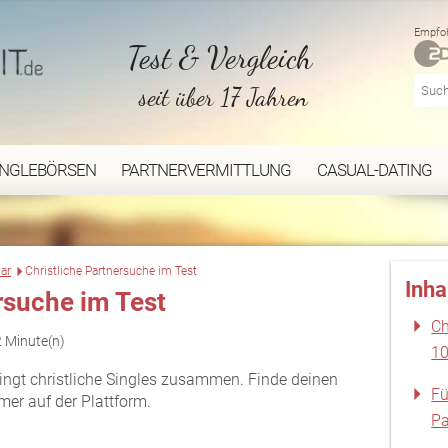
Empfoh
Test & Vergleich
seit über 17 Jahren
INGLEBÖRSEN
PARTNERVERMITTLUNG
CASUAL-DATING
ar
Christliche Partnersuche im Test
Inha
rsuche im Test
Ch
2 Minute(n)
10
ringt christliche Singles zusammen. Finde deinen
Fü
er auf der Plattform.
Pa