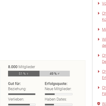
Vo
Ch
Ko
Mi
Wi
de
Ch
De
8.000
Mitglieder
Ch
51 % ♀
49 % ♂
Er
Gut für:
Erfolgsquote:
Ch
Beziehung:
Neue Mitglieder:
F
Verlieben:
Haben Dates:
Wa