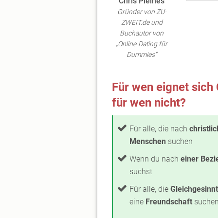
Chris Pleines
Gründer von ZU-
ZWEIT.de und
Buchautor von
„Online-Dating für
Dummies“
Für wen eignet sich
für wen nicht?
Für alle, die nach
christli
Menschen
suchen
Wenn du nach
einer Bez
suchst
Für alle, die
Gleichgesinn
eine
Freundschaft
suche