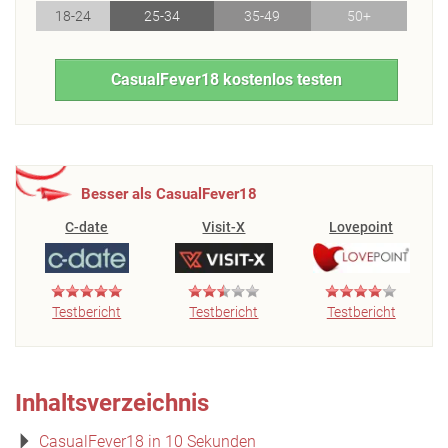
18-24
25-34
35-49
50+
CasualFever18 kostenlos testen
Besser als CasualFever18
C-date
Visit-X
Lovepoint
Testbericht
Testbericht
Testbericht
Inhaltsverzeichnis
CasualFever18 in 10 Sekunden