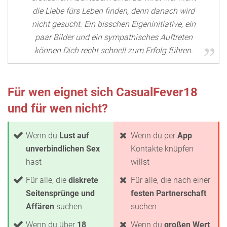
die Liebe fürs Leben finden, denn danach wird
nicht gesucht. Ein bisschen Eigeninitiative, ein
paar Bilder und ein sympathisches Auftreten
können Dich recht schnell zum Erfolg führen.
Für wen eignet sich CasualFever18
und für wen nicht?
Wenn du
Lust auf
Wenn du per
App
unverbindlichen Sex
Kontakte knüpfen
hast
willst
Für alle, die
diskrete
Für alle, die nach einer
Seitensprünge und
festen Partnerschaft
Affären
suchen
suchen
Wenn du über
18
Wenn du
großen Wert