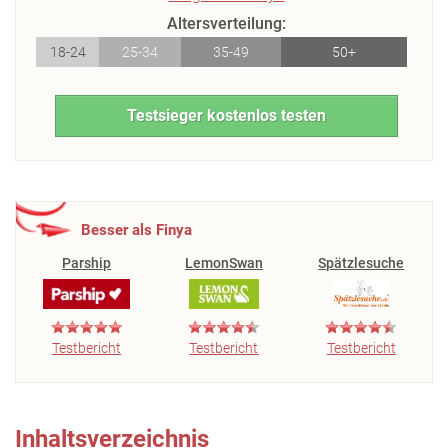
Altersverteilung:
18-24
25-34
35-49
50+
Testsieger kostenlos testen
Besser als Finya
Parship
LemonSwan
Spätzlesuche
Testbericht
Testbericht
Testbericht
Inhaltsverzeichnis