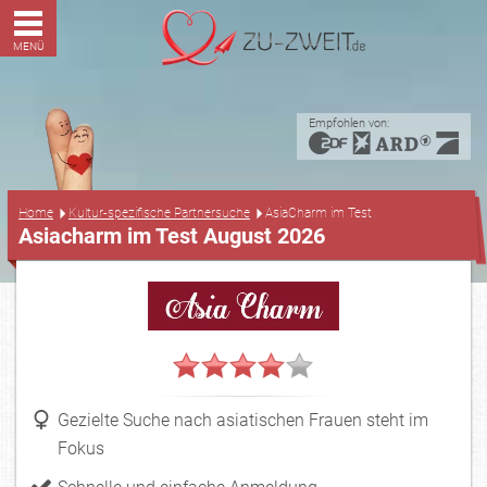
MENÜ
Empfohlen von:
...
Home
Kultur-spezifische Partnersuche
AsiaCharm im Test
Asiacharm im Test August 2026
Gezielte Suche nach asiatischen Frauen steht im
Fokus