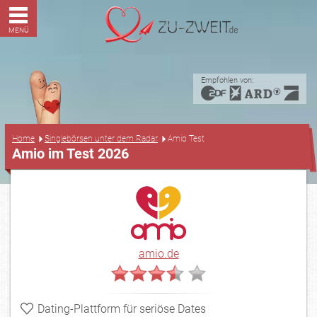
MENÜ
Empfohlen von:
...
Home
Singlebörsen unter dem Radar
Amio Test
Amio im Test 2026
amio.de
Dating-Plattform für seriöse Dates