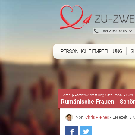
089 2152 7816
PERSÖNLICHE EMPFEHLUNG
S
Home
Partnervermittlung Osteuropa
Was w
Rumänische Frauen - Schö
Von:
Chris Pleines
• Lesezeit: 5 