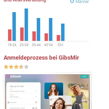
Männer
18-24
25-34
35-44
45-54
55+
Anmeldeprozess bei GibsMir