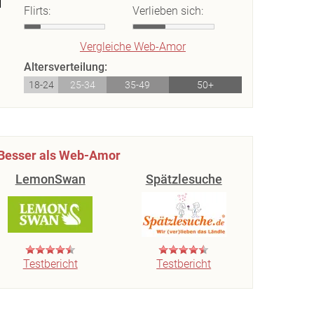
Flirts:
Verlieben sich:
Vergleiche Web-Amor
Altersverteilung:
18-24
25-34
35-49
50+
Besser als Web-Amor
LemonSwan
Spätzlesuche
Testbericht
Testbericht