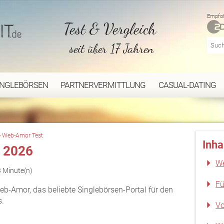
Empfoh
Test & Vergleich
seit über 17 Jahren
INGLEBÖRSEN
PARTNERVERMITTLUNG
CASUAL-DATING
Web-Amor Test
Inha
 2026
We
3 Minute(n)
Fü
Web-Amor, das beliebte Singlebörsen-Portal für den
s.
Vo