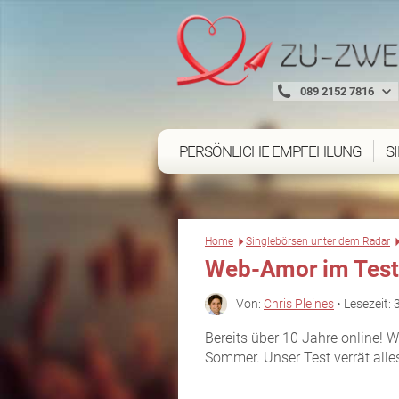
089 2152 7816
PERSÖNLICHE EMPFEHLUNG
S
Home
Singlebörsen unter dem Radar
Web-Amor im Test
Von:
Chris Pleines
• Lesezeit: 
Bereits über 10 Jahre online! 
Sommer. Unser Test verrät alle