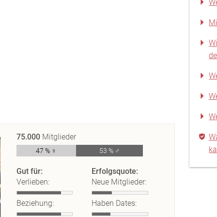
W
Mi
Wi
de
We
We
W
75.000
Mitglieder
Wa
ka
47 % ♀
53 % ♂
Gut für:
Erfolgsquote:
Verlieben:
Neue Mitglieder:
Beziehung:
Haben Dates: