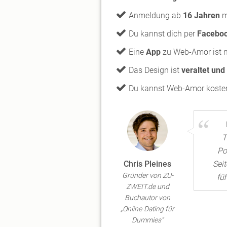
Anmeldung ab
16 Jahren
m
Du kannst dich per
Facebo
Eine
App
zu Web-Amor ist n
Das Design ist
veraltet und
Du kannst Web-Amor koste
T
Po
Chris Pleines
Seit
Gründer von ZU-
füh
ZWEIT.de und
Buchautor von
„Online-Dating für
Dummies“