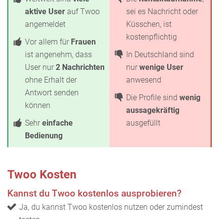
aktive User
auf Twoo
sei es Nachricht oder
angemeldet
Küsschen, ist
kostenpflichtig
Vor allem für
Frauen
ist angenehm, dass
In Deutschland sind
User nur
2 Nachrichten
nur
wenige User
ohne Erhalt der
anwesend
Antwort senden
Die Profile sind
wenig
können
aussagekräftig
Sehr
einfache
ausgefüllt
Bedienung
Twoo Kosten
Kannst du Twoo kostenlos ausprobieren?
Ja, du kannst Twoo kostenlos nutzen oder zumindest