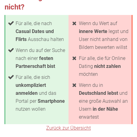
nicht?
Für alle, die nach
Wenn du Wert auf
Casual Dates und
innere Werte
legst und
Flirts
Ausschau halten
User nicht anhand von
Bildern bewerten willst
Wenn du auf der Suche
nach einer
festen
Für alle, die für Online
Partnerschaft bist
Dating
nicht zahlen
möchten
Für alle, die sich
unkompliziert
Wenn du in
anmelden
und das
Deutschland lebst
und
Portal per
Smartphone
eine große Auswahl an
nutzen wollen
Usern
in der Nähe
erwartest
Zurück zur Übersicht