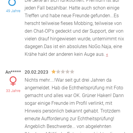
Die Seite an sich funktioniert. Premium ist auf
jeden Fall bezahlbar. Hatte auch schon einige
49 Jahre
Treffen und habe neue Freunde gefunden...Es
herscht tei
lweise fieses Mobbing, teilweise von
den Chat-OP's gedeckt und der Support, der von
vielen drauf hingewiesen wurde, unternimmt nix
dagegen.Das ist ein absolutes NoGo.Naja, eine
Krähe hakt der anderen kein Auge aus.
«
An*****
20.02.2023
Nichts mehr....!War seit gut drei Jahren da
angemeldet. Hab die Echtheitsprüfung mit Foto
33 Jahre
gemacht und alles war OK. Grüner Haken! Dann
sogar einige F
reunde im Profil verlinkt, mit
Hinweis persönlich bekannt gehabt. Trotzdem
erneute Aufforderung zur Echtheitsprüfung!
Angeblich Beschwerde... von abgelehnten