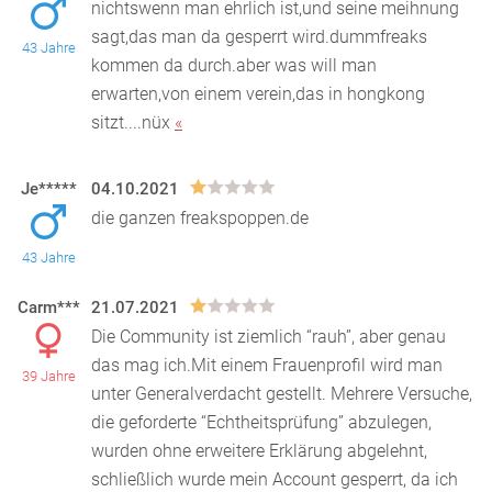
nichtswenn man ehrlich ist,und seine meihnung
sagt,das man da gesperrt wird.dummfreaks
43 Jahre
kommen da durch.aber was will man
erwarten,von einem verein,da
s in hongkong
sitzt....nüx
«
Je*****
04.10.2021
die ganzen freakspoppen.de
43 Jahre
Carm***
21.07.2021
Die Community ist ziemlich “rauh”, aber genau
das mag ich.Mit einem Frauenprofil wird man
39 Jahre
unter Generalverdacht gestellt. Mehrere Versuche,
die gefor
derte “Echtheitsprüfung” abzulegen,
wurden ohne erweitere Erklärung abgelehnt,
schließlich wurde mein Account gesperrt, da ich