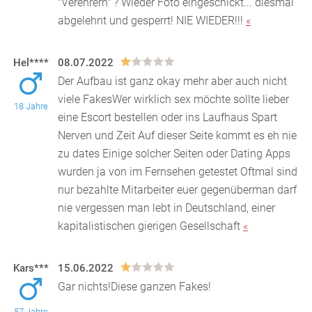
"Verehrern" ? Wieder Foto eingeschickt... diesmal
abgelehnt und gesperrt! NIE WIEDER!!!
«
Hel****
08.07.2022
Der Aufbau ist ganz okay mehr aber auch nicht
viele FakesWer wirklich sex möchte sollte lieber
18 Jahre
eine Escort bestellen oder ins Laufhaus Spart
Nerve
n und Zeit Auf dieser Seite kommt es eh nie
zu dates Einige solcher Seiten oder Dating Apps
wurden ja von im Fernsehen getestet Oftmal sind
nur bezahlte Mitarbeiter euer gegenüberman darf
nie vergessen man lebt in Deutschland, einer
kapitalistischen gierigen Gesellschaft
«
Kars***
15.06.2022
Gar nichts!Diese ganzen Fakes!
57 Jahre