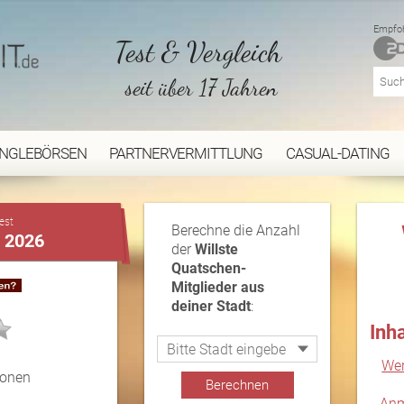
Empfoh
Test & Vergleich
seit über 17 Jahren
INGLEBÖRSEN
PARTNERVERMITTLUNG
CASUAL-DATING
...
est
Berechne die Anzahl
t 2026
der
Willste
Quatschen-
Mitglieder aus
deiner Stadt
:
Inh
Wer
ionen
Anm