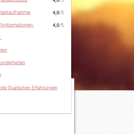
4,0
/5
taktaufnahme:
4,0
/5
filinformationen:
4,0
/5
:
ten
onderheiten
Q
lste Quatschen Erfahrungen