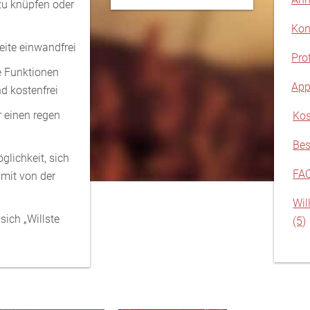
zu knüpfen oder
Kon
eite einwandfrei
Pro
e Funktionen
App
d kostenfrei
r einen regen
Kos
Bes
glichkeit, sich
FA
amit von der
Wil
sich „Willste
(5)