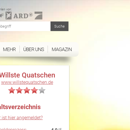
len von:
MEHR
ÜBER UNS
MAGAZIN
Willste Quatschen
www.willstequatschen.de
altsverzeichnis
 ist hier angemeldet?
eldeprozess: