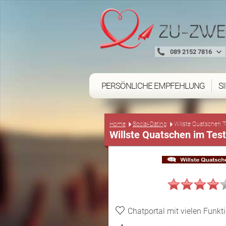
089 2152 7816
PERSÖNLICHE EMPFEHLUNG
S
Home
Social-Dating
Willste Quatschen T
Willste Quatschen im Tes
Chatportal mit vielen Funkt