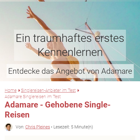
Ein traumhaftes erstes
Kennenlernen
Entdecke das Angebot von Adamare
Home
Singlereisen-Anbieter im Test
Adamare Singlereisen im Test
Adamare - Gehobene Single-
Reisen
Von:
Chris Pleines
• Lesezeit: 5 Minute(n)