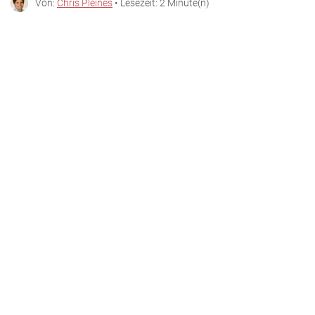
Von:
Chris Pleines
• Lesezeit: 2 Minute(n)