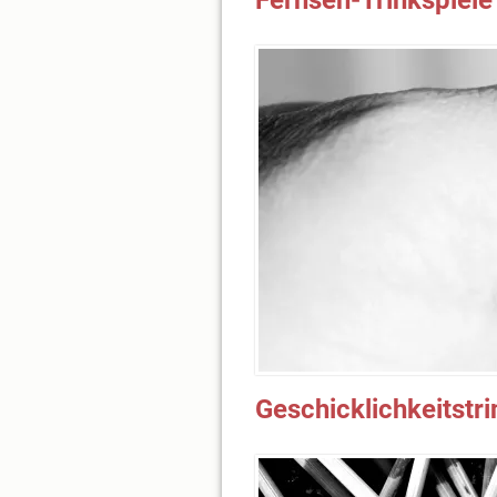
Fernseh-Trinkspiele
Geschicklichkeitstri